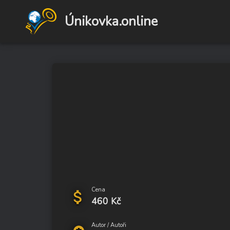
Únikovka.online
Cena
attach_money
460 Kč
Autor / Autoři