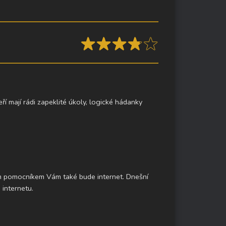
★
★
★
★
★
★
★
★
★
★
í mají rádi zapeklité úkoly, logické hádanky
m pomocníkem Vám také bude internet. Dnešní
 internetu.