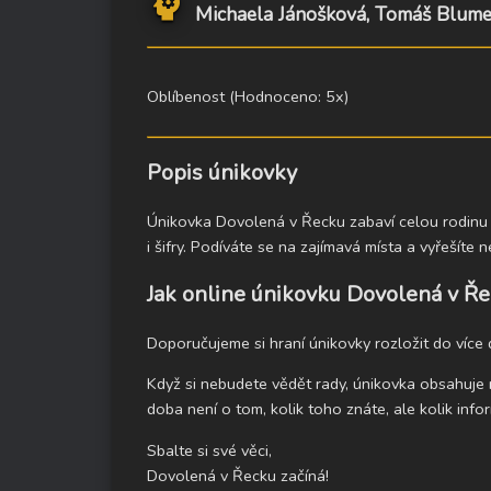
psychology
Michaela Jánošková, Tomáš Blume
Oblíbenost (Hodnoceno: 5x)
Popis únikovky
Únikovka Dovolená v Řecku zabaví celou rodinu na
i šifry. Podíváte se na zajímavá místa a vyřešíte 
Jak online únikovku Dovolená v Ře
Doporučujeme si hraní únikovky rozložit do více 
Když si nebudete vědět rady, únikovka obsahuj
doba není o tom, kolik toho znáte, ale kolik inf
Sbalte si své věci,
Dovolená v Řecku začíná!