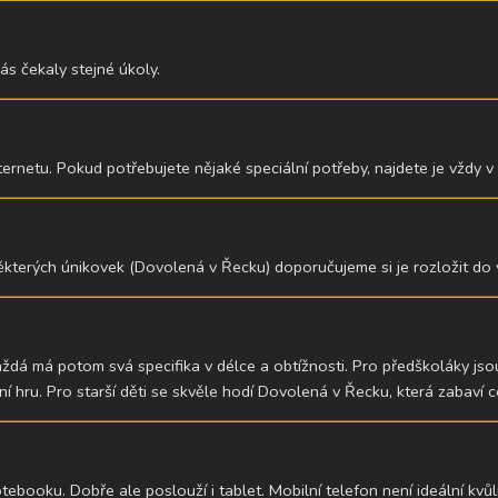
ás čekaly stejné úkoly.
ternetu. Pokud potřebujete nějaké speciální potřeby, najdete je vždy v
kterých únikovek (Dovolená v Řecku) doporučujeme si je rozložit do ví
aždá má potom svá specifika v délce a obtížnosti. Pro předškoláky jso
ru. Pro starší děti se skvěle hodí Dovolená v Řecku, která zabaví c
ooku. Dobře ale poslouží i tablet. Mobilní telefon není ideální kvůli 