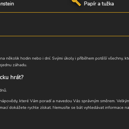
build
nstein
Papír a tužka
 několik hodin nebo i dní. Svými úkoly i příběhem potěší všechny, kteř
nejednu záhadu.
cku hrát?
dnů.
e nápovědy, které Vám poradí a navedou Vás správným směrem. Velký
ormací dokážete rychle získat. Nemusíte se bát vyhledávat informace na