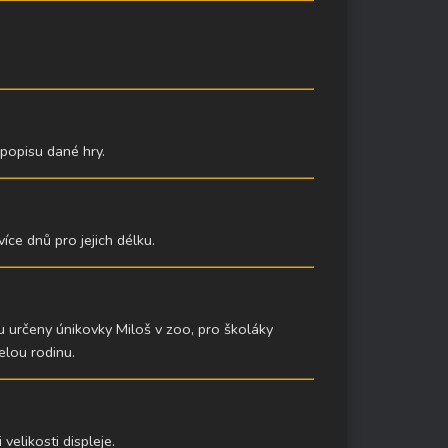
 popisu dané hry.
ce dnů pro jejich délku.
u určeny únikovky Miloš v zoo, pro školáky
elou rodinu.
velikosti displeje.